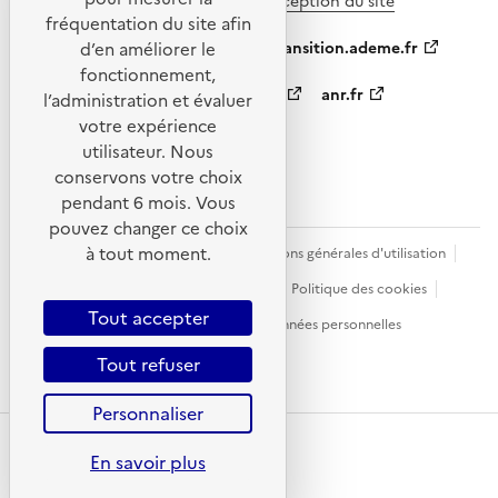
En savoir plus sur l’écoconception du site
fréquentation du site afin
ademe.fr
agirpourlatransition.ademe.fr
d’en améliorer le
fonctionnement,
appelsprojetsrecherche.fr
anr.fr
l’administration et évaluer
votre expérience
data.gouv.fr
utilisateur. Nous
conservons votre choix
pendant 6 mois. Vous
pouvez changer ce choix
à tout moment.
Plan du site
Mentions légales
Conditions générales d'utilisation
Contact
Accessibilité : non conforme
Politique des cookies
Tout accepter
Gestion des cookies
Protection des données personnelles
Tout refuser
© - Copyright ADEME 2026
Personnaliser
En savoir plus