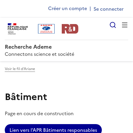
Ademe
Aller
Gestion des cookies
Créer un compte
|
au
User
contenu
account
principal
Reche
menu
Recherche Ademe
Connectons science et société
Voir le fil d’Ariane
Bâtiment
Page en cours de construction
Lien vers l'APR Bâtiments responsables