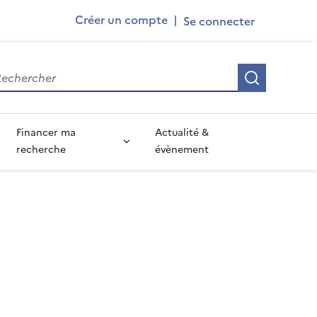
Ademe
Créer un compte
|
User
account
Recherch
menu
Financer ma
Actualité &
recherche
évènement