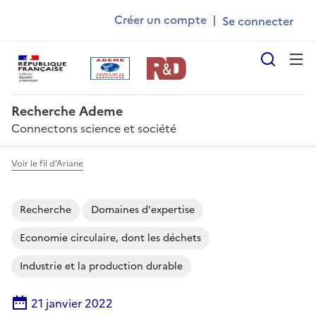
Ademe
Aller
Gestion des cookies
Créer un compte
|
au
User
contenu
account
principal
Reche
menu
Recherche Ademe
Connectons science et société
Voir le fil d’Ariane
Recherche
Domaines d'expertise
Economie circulaire, dont les déchets
Industrie et la production durable
21 janvier 2022