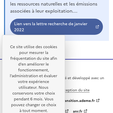
les ressources naturelles et les émissions
associées à leur exploitation....
Lien vers la lettre recherche de janvier
2022
Ce site utilise des cookies
pour mesurer la
fréquentation du site afin
d’en améliorer le
fonctionnement,
l’administration et évaluer
Ce site internet a été pensé et développé avec un
votre expérience
objectif d’écoconception.
utilisateur. Nous
En savoir plus sur l’écoconception du site
conservons votre choix
pendant 6 mois. Vous
ademe.fr
agirpourlatransition.ademe.fr
pouvez changer ce choix
à tout moment.
appelsprojetsrecherche.fr
anr.fr