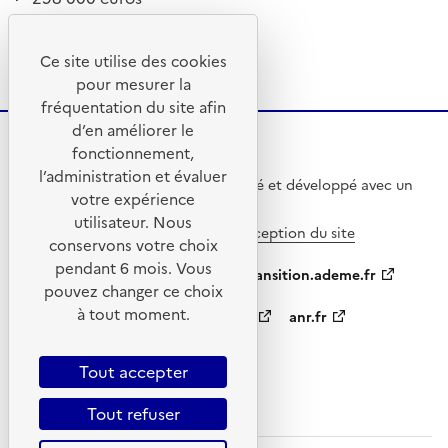
Ce site utilise des cookies
pour mesurer la
fréquentation du site afin
d’en améliorer le
fonctionnement,
l’administration et évaluer
Ce site internet a été pensé et développé avec un
votre expérience
objectif d’écoconception.
utilisateur. Nous
En savoir plus sur l’écoconception du site
conservons votre choix
pendant 6 mois. Vous
ademe.fr
agirpourlatransition.ademe.fr
pouvez changer ce choix
à tout moment.
appelsprojetsrecherche.fr
anr.fr
data.gouv.fr
Tout accepter
Tout refuser