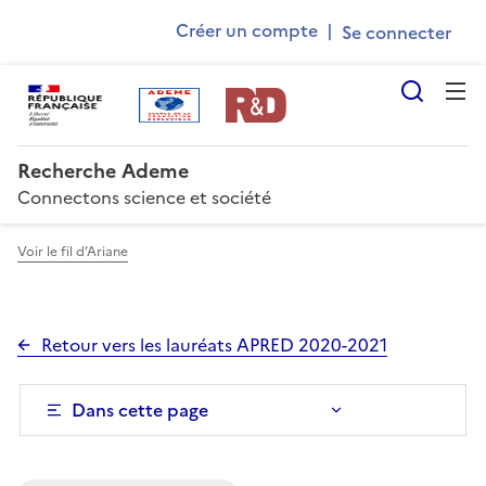
Ademe
Aller
Gestion des cookies
Créer un compte
|
au
User
contenu
account
principal
Reche
menu
Recherche Ademe
Connectons science et société
Voir le fil d’Ariane
Retour vers les lauréats APRED 2020-2021
Dans cette page