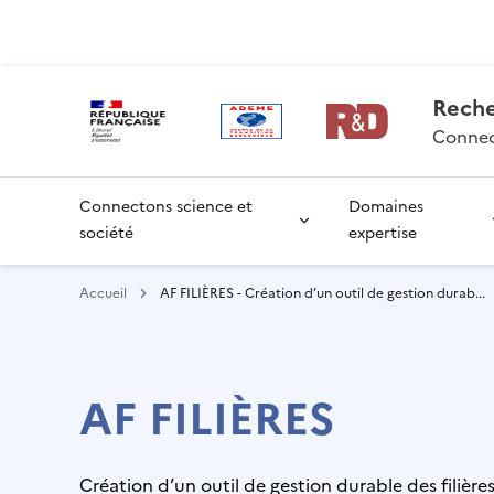
Aller
Gestion des cookies
au
contenu
principal
Rech
Connec
Connectons science et
Domaines
société
expertise
Accueil
AF FILIÈRES - Création d’un outil de gestion durab...
AF FILIÈRES
Création d’un outil de gestion durable des filière