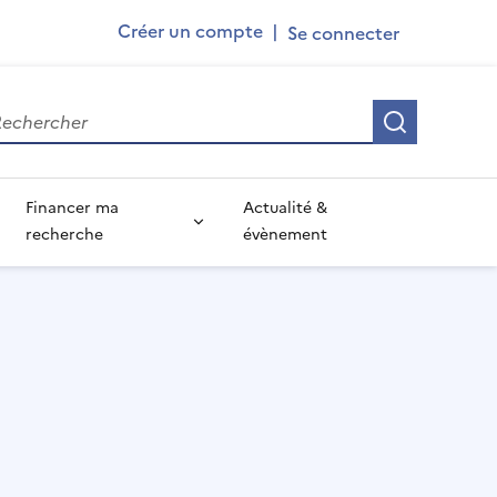
Ademe
Créer un compte
|
User
account
Recherch
menu
Financer ma
Actualité &
recherche
évènement