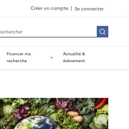
Ademe
Créer un compte
|
User
account
Recherch
menu
Financer ma
Actualité &
recherche
évènement