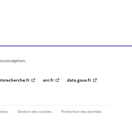
coconception.
etsrecherche.fr
anr.fr
data.gouv.fr
okies
Gestion des cookies
Protection des données