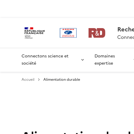
Aller
Gestion des cookies
au
contenu
principal
Rech
Connec
Connectons science et
Domaines
société
expertise
Accueil
Alimentation durable