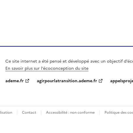
Ce site internet a été pensé et développé avec un objectif d’é
En savoir plus sur l’écoconception du site
ademe.fr
agirpourlatransition.ademe.fr
appelsproj
lisation
Contact
Accessibilité : non conforme
Politique des co