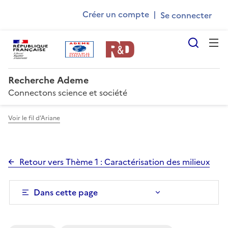
Ademe
Aller
Gestion des cookies
Créer un compte
|
au
User
contenu
account
principal
Reche
menu
Recherche Ademe
Connectons science et société
Voir le fil d’Ariane
Retour vers Thème 1 : Caractérisation des milieux
Dans cette page