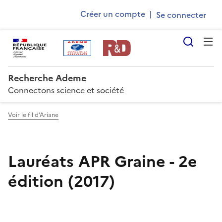
Ademe
Aller
Gestion des cookies
Créer un compte
|
au
User
contenu
account
principal
Reche
menu
Recherche Ademe
Connectons science et société
Voir le fil d’Ariane
Lauréats APR Graine - 2e
édition (2017)