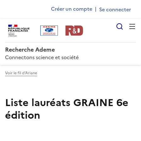
Ademe
Aller
Gestion des cookies
Créer un compte
|
au
User
contenu
account
principal
Reche
menu
Recherche Ademe
Connectons science et société
Voir le fil d’Ariane
Liste lauréats GRAINE 6e
édition