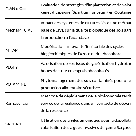
Evaluation de stratégies d'implantation et de valoris
ELAN d'Occ
genêt d'Espagne (Spartium junceum) en Occitanie
Impact des systèmes de cultures liés à une méthanis
MethaMi-CIVE
base de CIVE sur la qualité biologique des sols agricol
la production à l’épandage
Modélisation Innovante Territoriale des cycles
MITAP
biogéochimiques de l’Azote et du Phosphore.
Valorisation de sels issus de gazéification hydrother
PEGHY
boues de STEP en engrais phosphatés
Phytomanagement des sols contaminés pour une
POTAMINE
production alimentaire sécurisée
Méthode de déploiement de la bioéconomie territori
RenEsséncia
service de la résilience dans un contexte de dépéris
de la ressource
Utilisation des argiles anioniques pour la dépollution 
SARGAN
valorisation des algues invasives du genre Sargassu