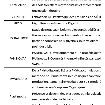
FertiSolFor
des sols forestiers métropolitains et recommandati
une gestion durable
GEOMETH
Estimation GÉOstatistique des émissions de MÉTHa
HPAD
Hight Pressure Anaerobic Digestion
Etude de nouveaux isolants biosourcés dédiés à l’iso
thermo acoustique des bâtiments situés en zone trop
IBIS-BATITROP
partir de connexes bois guyanais sous-valorisés - E
préindustrielle
PANBIOVAP : Développement d’un procédé de fabri
PANBIOVAP
PANneaux BIOsourcés thermo-ignifugés par explosio
VAPeur
De la PHYtodisponibilité à la PHYtoaccumulation : u
méthode pour mieux évaluer les risques sanitaires d
Physalis & Co
production ALImentaire végétale sur Sols modérém
contaminés en Composés Organiques
Présence et devenir des plastiques et microplastiqu
Plastimétha
méthanisation de biodéchets