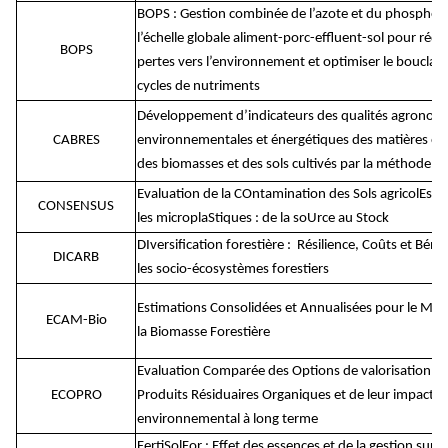
BOPS : Gestion combinée de l’azote et du phosphor
l’échelle globale aliment-porc-effluent-sol pour rédui
BOPS
pertes vers l’environnement et optimiser le bouclag
cycles de nutriments
Développement d’indicateurs des qualités agronom
CABRES
environnementales et énergétiques des matières or
des biomasses et des sols cultivés par la méthode 
Evaluation de la COntamination des Sols agricolEs fr
CONSENSUS
les microplaStiques : de la soUrce au Stock
DIversification forestière :
Résilience, Coûts et Béné
DICARB
les socio-écosystèmes forestiers
Estimations Consolidées et Annualisées pour le Mon
ECAM-Bio
la Biomasse Forestière
Evaluation Comparée des Options de valorisation d
ECOPRO
Produits Résiduaires Organiques et de leur impact
environnemental à long terme
FertiSolFor : Effet des essences et de la gestion sur la 