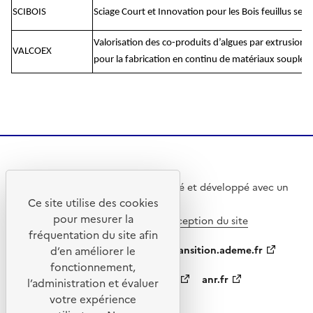
SCIBOIS
Sciage Court et Innovation pour les Bois feuillus sec
Valorisation des co-produits d’algues par extrusion b
VALCOEX
pour la fabrication en continu de matériaux souples
Ce site internet a été pensé et développé avec un
Ce site utilise des cookies
objectif d’écoconception.
pour mesurer la
En savoir plus sur l’écoconception du site
fréquentation du site afin
ademe.fr
agirpourlatransition.ademe.fr
d’en améliorer le
fonctionnement,
appelsprojetsrecherche.fr
anr.fr
l’administration et évaluer
votre expérience
data.gouv.fr