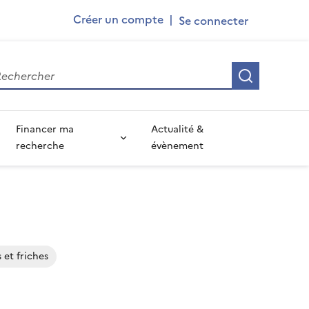
Ademe
Créer un compte
|
User
account
Recherch
menu
Financer ma
Actualité &
recherche
évènement
s et friches