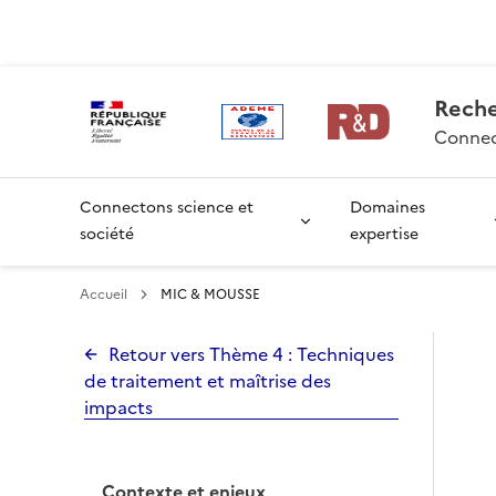
Aller
Gestion des cookies
au
contenu
principal
Rech
Connec
Connectons science et
Domaines
société
expertise
Accueil
MIC & MOUSSE
Retour vers Thème 4 : Techniques
de traitement et maîtrise des
impacts
Contexte et enjeux