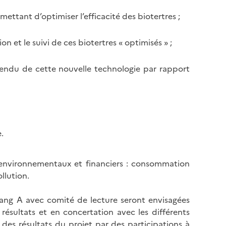
ttant d’optimiser l’efficacité des biotertres ;
n et le suivi de ces biotertres « optimisés » ;
tendu de cette nouvelle technologie par rapport
e.
environnementaux et financiers : consommation
llution.
rang A avec comité de lecture seront envisagées
résultats et en concertation avec les différents
 des résultats du projet par des participations à