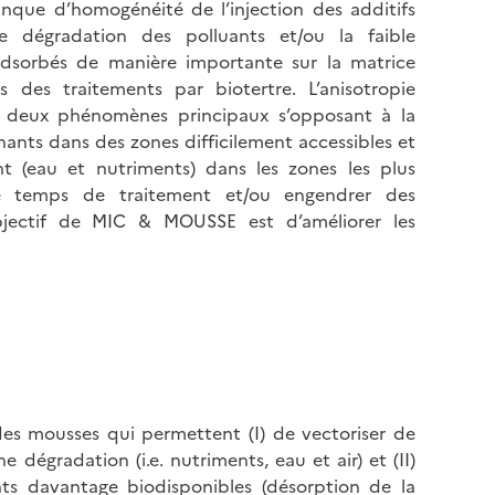
anque d’homogénéité de l’injection des additifs
e dégradation des polluants et/ou la faible
 adsorbés de manière importante sur la matrice
 des traitements par biotertre. L’anisotropie
uit deux phénomènes principaux s’opposant à la
ants dans des zones difficilement accessibles et
ent (eau et nutriments) dans les zones les plus
e temps de traitement et/ou engendrer des
L’objectif de MIC & MOUSSE est d’améliorer les
es mousses qui permettent (I) de vectoriser de
dégradation (i.e. nutriments, eau et air) et (II)
ants davantage biodisponibles (désorption de la