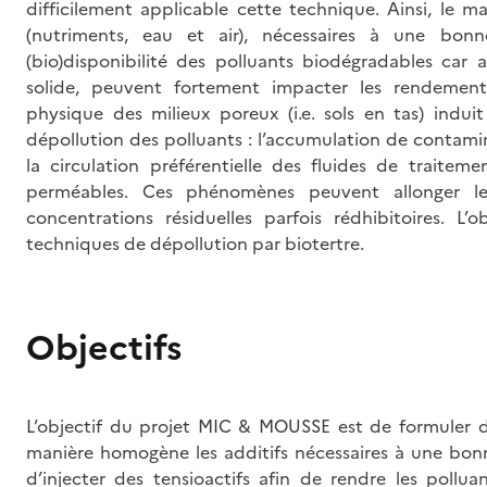
difficilement applicable cette technique. Ainsi, le m
(nutriments, eau et air), nécessaires à une bonn
(bio)disponibilité des polluants biodégradables car
solide, peuvent fortement impacter les rendements
physique des milieux poreux (i.e. sols en tas) ind
dépollution des polluants : l’accumulation de contamin
la circulation préférentielle des fluides de traitem
perméables. Ces phénomènes peuvent allonger l
concentrations résiduelles parfois rédhibitoires. 
techniques de dépollution par biotertre.
Objectifs
L’objectif du projet MIC & MOUSSE est de formuler d
manière homogène les additifs nécessaires à une bonne 
d’injecter des tensioactifs afin de rendre les pollu