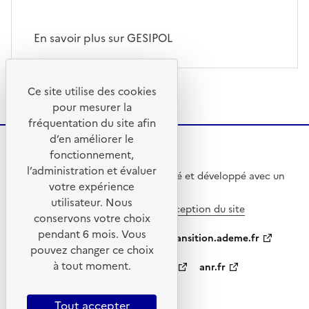
En savoir plus sur GESIPOL
Ce site utilise des cookies
pour mesurer la
fréquentation du site afin
d’en améliorer le
fonctionnement,
l’administration et évaluer
Ce site internet a été pensé et développé avec un
votre expérience
objectif d’écoconception.
utilisateur. Nous
En savoir plus sur l’écoconception du site
conservons votre choix
pendant 6 mois. Vous
ademe.fr
agirpourlatransition.ademe.fr
pouvez changer ce choix
à tout moment.
appelsprojetsrecherche.fr
anr.fr
data.gouv.fr
Tout accepter