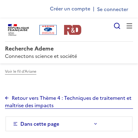
Ademe
Aller
Gestion des cookies
Créer un compte
|
au
User
contenu
account
principal
Reche
menu
Recherche Ademe
Connectons science et société
Voir le fil d’Ariane
Retour vers Thème 4 : Techniques de traitement et
maîtrise des impacts
Dans cette page