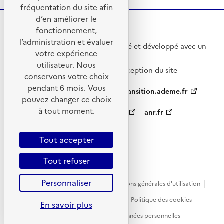
fréquentation du site afin
d’en améliorer le
fonctionnement,
l’administration et évaluer
Ce site internet a été pensé et développé avec un
votre expérience
objectif d’écoconception.
utilisateur. Nous
En savoir plus sur l’écoconception du site
conservons votre choix
pendant 6 mois. Vous
ademe.fr
agirpourlatransition.ademe.fr
pouvez changer ce choix
à tout moment.
appelsprojetsrecherche.fr
anr.fr
data.gouv.fr
Tout accepter
Tout refuser
Personnaliser
Plan du site
Mentions légales
Conditions générales d'utilisation
Contact
Accessibilité : non conforme
Politique des cookies
En savoir plus
Gestion des cookies
Protection des données personnelles