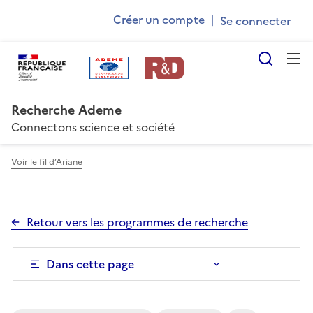
Ademe
Aller
Gestion des cookies
Créer un compte
|
au
User
contenu
account
principal
Reche
menu
Recherche Ademe
Connectons science et société
Voir le fil d’Ariane
Retour vers les programmes de recherche
Dans cette page