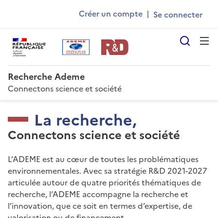
Ademe
Aller
Gestion des cookies
Créer un compte
|
au
User
contenu
account
principal
Reche
menu
Recherche Ademe
Connectons science et société
La recherche,
Connectons science et société
L’ADEME est au cœur de toutes les problématiques
environnementales. Avec sa stratégie R&D 2021-2027
articulée autour de quatre priorités thématiques de
recherche, l’ADEME accompagne la recherche et
l’innovation, que ce soit en termes d’expertise, de
valorisation ou de financement.