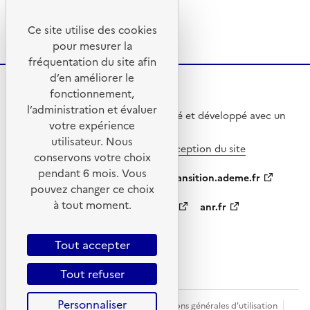
Voir le calendrier
Ce site utilise des cookies
pour mesurer la
fréquentation du site afin
d’en améliorer le
fonctionnement,
l’administration et évaluer
Ce site internet a été pensé et développé avec un
votre expérience
objectif d’écoconception.
utilisateur. Nous
En savoir plus sur l’écoconception du site
conservons votre choix
pendant 6 mois. Vous
ademe.fr
agirpourlatransition.ademe.fr
pouvez changer ce choix
à tout moment.
appelsprojetsrecherche.fr
anr.fr
data.gouv.fr
Tout accepter
Tout refuser
Personnaliser
Plan du site
Mentions légales
Conditions générales d'utilisation