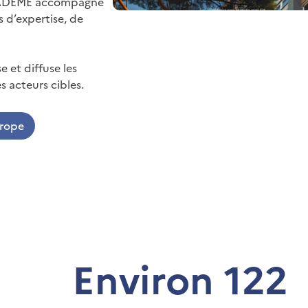
 l’ADEME accompagne
s d’expertise, de
e et diffuse les
s acteurs cibles.
urope
Environ 122