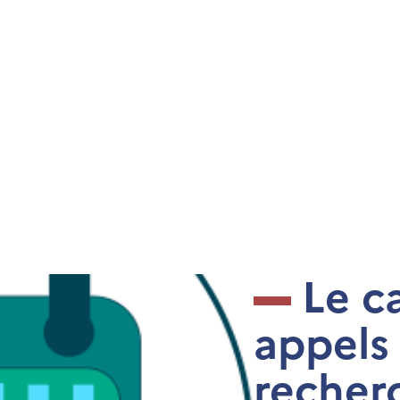
Le c
appels 
recher