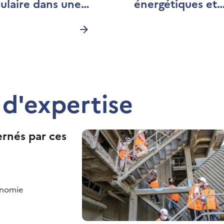
culaire dans une
énergétiques et
ique de
industriels bas
ilience
carbone
d'expertise
ernés par ces
conomie