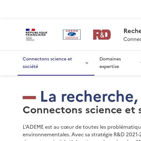
Aller
Gestion des cookies
au
contenu
principal
Rech
Connec
Connectons science et
Domaines
société
expertise
La recherche,
Connectons science et 
L’ADEME est au cœur de toutes les problématiqu
environnementales. Avec sa stratégie R&D 2021-