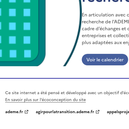
En articulation avec c
recherche de l’ADEME 
cadre d’échanges et d
entreprises et collec
plus adaptées aux en
Voir le calendrier
Ce site internet a été pensé et développé avec un objectif d’é
En savoir plus sur l’écoconception du site
ademe.fr
agirpourlatransition.ademe.fr
appelsproj