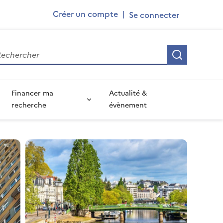
Ademe
Créer un compte
|
User
account
Recherch
menu
Financer ma
Actualité &
recherche
évènement