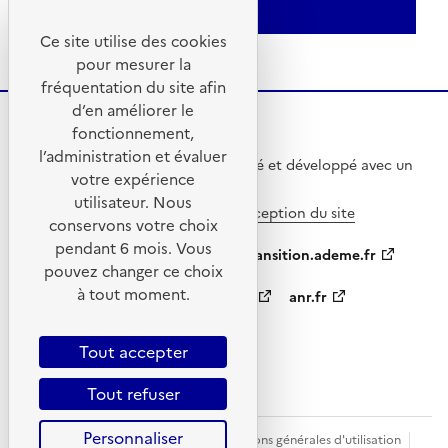
agir)
Ce site utilise des cookies
pour mesurer la
fréquentation du site afin
d’en améliorer le
fonctionnement,
l’administration et évaluer
Ce site internet a été pensé et développé avec un
votre expérience
objectif d’écoconception.
utilisateur. Nous
En savoir plus sur l’écoconception du site
conservons votre choix
pendant 6 mois. Vous
ademe.fr
agirpourlatransition.ademe.fr
pouvez changer ce choix
à tout moment.
appelsprojetsrecherche.fr
anr.fr
data.gouv.fr
Tout accepter
Tout refuser
Personnaliser
Plan du site
Mentions légales
Conditions générales d'utilisation