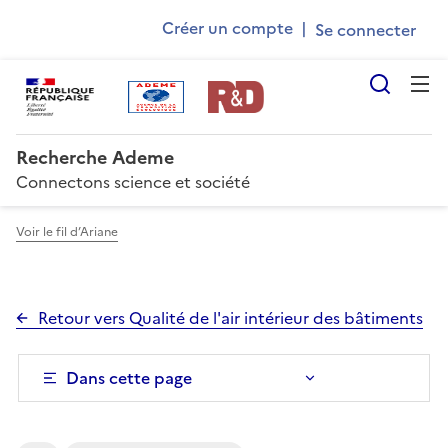
Ademe
Aller
Gestion des cookies
Créer un compte
|
au
User
contenu
account
principal
Reche
menu
Recherche Ademe
Connectons science et société
Voir le fil d’Ariane
Retour vers Qualité de l'air intérieur des bâtiments
Dans cette page